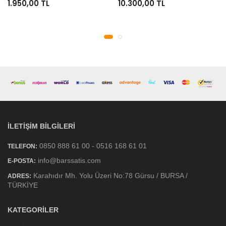
1.950,00 TL
10.300,00 TL
İLETIŞIM BILGILERI
0850 888 61 00 - 0516 168 61 01
TELEFON:
info@barssatis.com
E-POSTA:
Karahıdır Mh. Yolu Üzeri No:78 Gürsu / BURSA /
ADRES:
TÜRKİYE
KATEGORILER