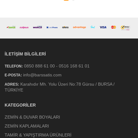
İLETIŞIM BILGILERI
0850 888 61 00 - 0516 168 61 01
TELEFON:
info@barssatis.com
E-POSTA:
Karahıdır Mh. Yolu Üzeri No:78 Gürsu / BURSA /
ADRES:
TÜRKİYE
KATEGORILER
ZEMİN & DUVAR BOYALARI
ZEMİN KAPLAMALARI
TAMİR & YAPIŞTIRMA ÜRÜNLERİ